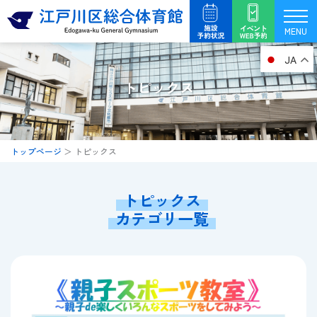
内
容
MENU
を
JA
ス
キ
トピックス
ッ
プ
トップページ
＞
トピックス
トピックス
カテゴリ一覧
ペ
ペ
ペ
ペ
ー
ー
ー
ー
ジ
ジ
ジ
ジ