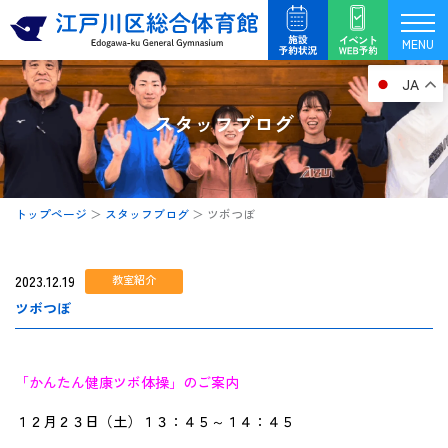
内
容
MENU
を
JA
ス
キ
スタッフブログ
ッ
プ
トップページ
＞
スタッフブログ
＞
ツボつぼ
2023.12.19
教室紹介
ツボつぼ
「かんたん健康ツボ体操」のご案内
１２月２３日（土）１３：４５～１４：４５