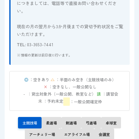
につきましては、電話等で直接お問い合わせくださ
い。
現在の月の翌月から3か月後までの貸切予約状況をご覧
いただけます。
TEL:
03-3653-7441
※情報の更新は前日夜に行います。
◎
：空きあり
△
：半面のみ空き（主競技場のみ）
×
：空きなし、一般公開なし
-
：貸出対象外（一般公開、教室など）
講
：講習会
未
：予約未定
：一般公開確定枠
主競技場
柔道場
剣道場
弓道場
卓球室
アーチェリー場
エアライフル場
会議室