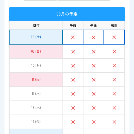
08月の予定
日付
午前
午後
夜間
×
×
×
08 (土)
×
×
×
09 (日)
×
×
×
10 (月)
×
×
×
11 (火)
×
×
×
12 (水)
×
×
×
13 (木)
×
×
×
14 (金)