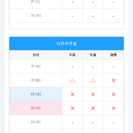
-
-
-
29 (火)
-
-
-
30 (水)
10月の予定
日付
午前
午後
夜間
-
-
-
01 (木)
△
△
×
02 (金)
×
×
×
03 (土)
×
×
×
04 (日)
-
-
-
05 (月)