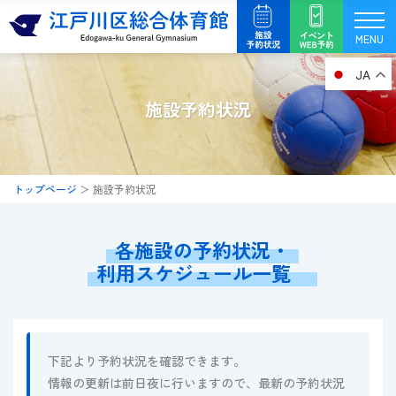
内
容
MENU
を
JA
ス
キ
施設予約状況
ッ
プ
トップページ
＞
施設予約状況
各施設の予約状況・
利用スケジュール一覧
下記より予約状況を確認できます。
情報の更新は前日夜に行いますので、最新の予約状況