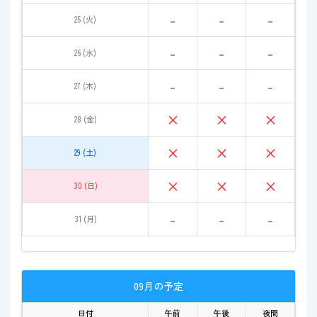
-
-
-
25 (火)
-
-
-
26 (水)
-
-
-
27 (木)
×
×
×
28 (金)
×
×
×
29 (土)
×
×
×
30 (日)
-
-
-
31 (月)
09月の予定
日付
午前
午後
夜間