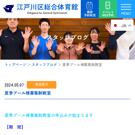
内
容
MENU
を
JA
ス
キ
スタッフブログ
ッ
プ
トップページ
＞
スタッフブログ
＞
夏季プール棟募集制教室
2024.05.07
教室紹介
夏季プール棟募集制教室
夏季プール棟募集制教室の申込みが始まります
【期 間】