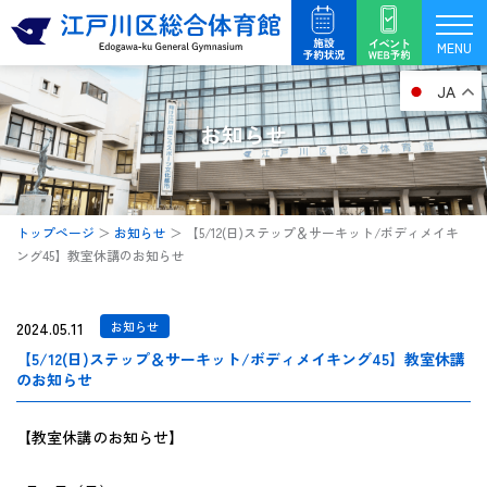
内
容
MENU
を
JA
ス
キ
お知らせ
ッ
プ
トップページ
＞
お知らせ
＞
【5/12(日)ステップ＆サーキット/ボディメイキ
ング45】教室休講のお知らせ
2024.05.11
お知らせ
【5/12(日)ステップ＆サーキット/ボディメイキング45】教室休講
のお知らせ
【教室休講のお知らせ】