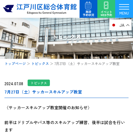
内
容
MENU
を
JA
ス
キ
トピックス
ッ
プ
トップページ
＞
トピックス
＞
7月27日（土）サッカースキルアップ教室
2024.07.08
トピックス
7月27日（土）サッカースキルアップ教室
〈サッカースキルアップ教室開催のお知らせ〉
前半はドリブルやパス等のスキルアップ練習、後半は試合を行い
ます