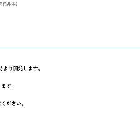
室欠員募集】
9時より開始します。
ります。
意ください。