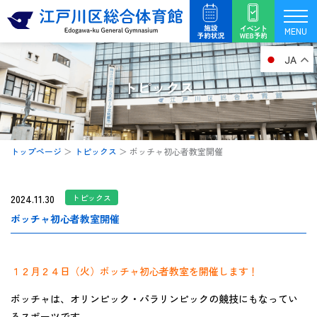
内
容
MENU
を
JA
ス
キ
トピックス
ッ
プ
トップページ
＞
トピックス
＞
ボッチャ初心者教室開催
2024.11.30
トピックス
ボッチャ初心者教室開催
１２月２４日（火）ボッチャ初心者教室を開催します！
ボッチャは、オリンピック・パラリンピックの競技にもなってい
るスポーツです。