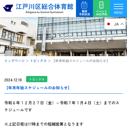
内
容
MENU
を
JA
ス
キ
トピックス
ッ
プ
トップページ
＞
トピックス
＞
【年末年始スケジュールのお知らせ】
2024.12.10
トピックス
【年末年始スケジュールのお知らせ】
令和６年１２月２７日（金）～令和７年１月４日（土）までのス
ケジュールです
※上記日程は17時までの短縮営業となります