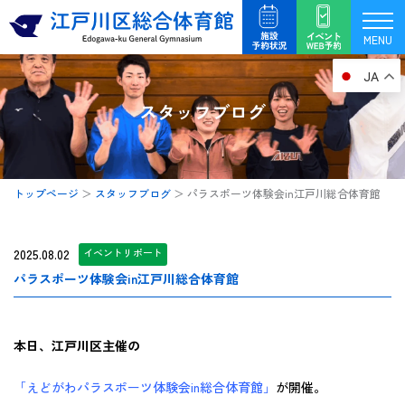
内
容
MENU
を
JA
ス
キ
スタッフブログ
ッ
プ
トップページ
＞
スタッフブログ
＞
パラスポーツ体験会in江戸川総合体育館
2025.08.02
イベントリポート
パラスポーツ体験会in江戸川総合体育館
本日、江戸川区主催の
「えどがわパラスポーツ体験会in総合体育館」
が開催。