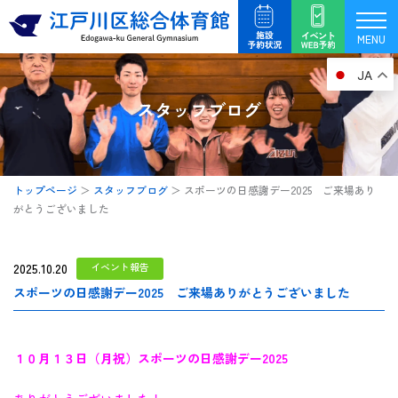
内
容
MENU
を
JA
ス
キ
スタッフブログ
ッ
プ
トップページ
＞
スタッフブログ
＞
スポーツの日感謝デー2025 ご来場あり
がとうございました
2025.10.20
イベント報告
スポーツの日感謝デー2025 ご来場ありがとうございました
１０月１３日（月祝）スポーツの日感謝デー2025