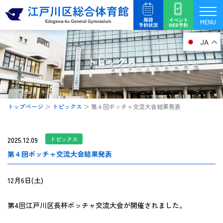
内
容
MENU
を
JA
ス
キ
トピックス
ッ
プ
トップページ
＞
トピックス
＞
第４回ボッチャ交流大会結果発表
2025.12.09
トピックス
第４回ボッチャ交流大会結果発表
12月6日(土)
第4回江戸川区長杯ボッチャ交流大会が開催されました。