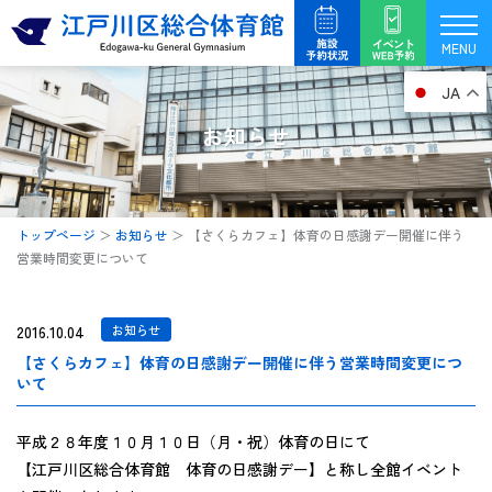
内
容
MENU
を
JA
ス
キ
お知らせ
ッ
プ
トップページ
＞
お知らせ
＞
【さくらカフェ】体育の日感謝デー開催に伴う
営業時間変更について
2016.10.04
お知らせ
【さくらカフェ】体育の日感謝デー開催に伴う営業時間変更につ
いて
平成２８年度１０月１０日（月・祝）体育の日にて
【江戸川区総合体育館 体育の日感謝デー】と称し全館イベント