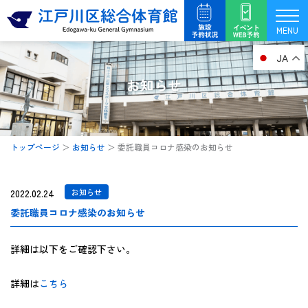
内
容
MENU
を
JA
ス
キ
お知らせ
ッ
プ
トップページ
＞
お知らせ
＞
委託職員コロナ感染のお知らせ
2022.02.24
お知らせ
委託職員コロナ感染のお知らせ
詳細は以下をご確認下さい。
詳細は
こちら