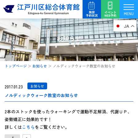
内
容
MENU
を
JA
ス
キ
お知らせ
ッ
プ
トップページ
＞
お知らせ
＞
ノルディックウォーク教室のお知らせ
2017.01.23
お知らせ
ノルディックウォーク教室のお知らせ
2本のストックを使ったウォーキングで運動不足解消、代謝ＵＰ、
姿勢矯正に効果的です！
詳しくは
こちら
をご覧ください。