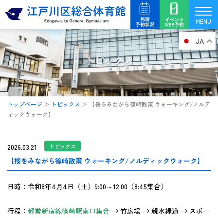
内
容
MENU
を
JA
ス
キ
トピックス
ッ
プ
トップページ
＞
トピックス
＞
【桜をみながら篠崎散策 ウォーキング/ノルデ
ィックウォーク】
2026.03.21
トピックス
【桜をみながら篠崎散策 ウォーキング/ノルディックウォーク】
日時：令和8年4月4日（土）9:00～12:00（8:45集合）
行程：
都営新宿線篠崎駅南口集合
⇒ 竹広場 ⇒ 親水緑道 ⇒ スポー